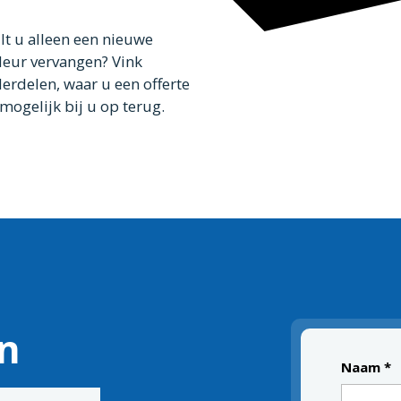
lt u alleen een nieuwe
deur vervangen? Vink
derdelen, waar u een offerte
mogelijk bij u op terug.
n
Waar is
Naam
*
offerte