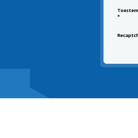
Toestem
*
Recaptc