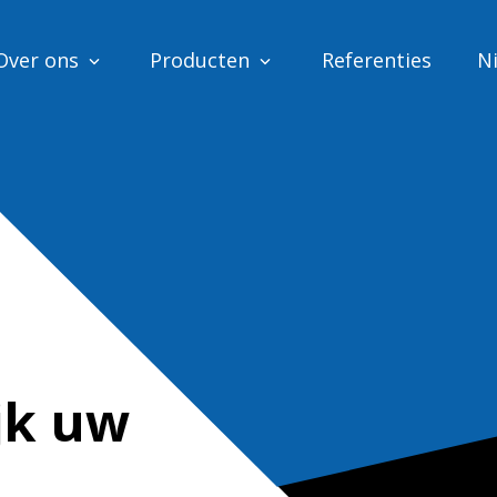
Over ons
Producten
Referenties
N
Showroom en fabriek
Kozijnen
Service
Dakkapellen
Vacatures
Schuifpuien
Deuren
Gevelbekleding
jk uw