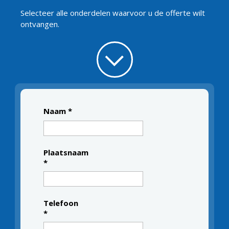
Selecteer alle onderdelen waarvoor u de offerte wilt
ontvangen.
Waar is de
Naam
*
offerte voor?
*
Kozijnen
Plaatsnaam
Dakkapellen
*
Schuifpuien
Deuren
Telefoon
Gevelbekleding
*